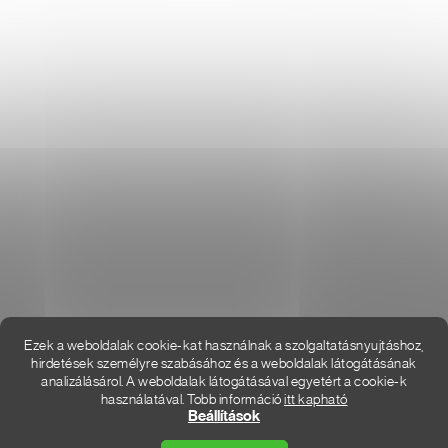
DON LEMME
WEBÁRUHÁZ ÉRTÉKELÉSE
KAPCSOLAT
HOL VAGYUNK
Ezek a weboldalak cookie-kat használnak a szolgaltatásnyujtáshoz,
hirdetések személyre szabásához és a weboldalak látogátásának
analizálásárol. A weboldalak látogátásával egyetért a cookie-k
használatával. Tobb információ
itt kapható
Shoptet Premium készítette
Beállítások