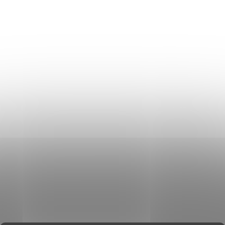
Szállítás és fizetés
Általános üzleti feltételek
Adatvédelmi irányelvek
Használati irányelvek a cookie-k használatához
DON LEMME
WEBÁRUHÁZ ÉRTÉKELÉSE
KAPCSOLAT
HOL VAGYUNK