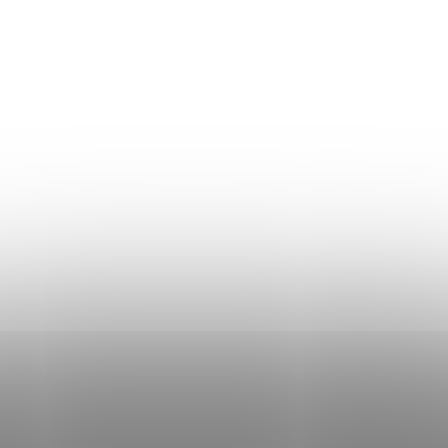
Áru visszaküldés
Mérettáblázat
Szállítás és fizetés
Általános üzleti feltételek
Adatvédelmi irányelvek
Használati irányelvek a cookie-k használatához
DON LEMME
WEBÁRUHÁZ ÉRTÉKELÉSE
KAPCSOLAT
HOL VAGYUNK