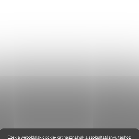
Általános üzleti feltételek
Adatvédelmi irányelvek
Használati irányelvek a cookie-k használatához
DON LEMME
WEBÁRUHÁZ ÉRTÉKELÉSE
KAPCSOLAT
HOL VAGYUNK
Ezek a weboldalak cookie-kat használnak a szolgaltatásnyujtáshoz,