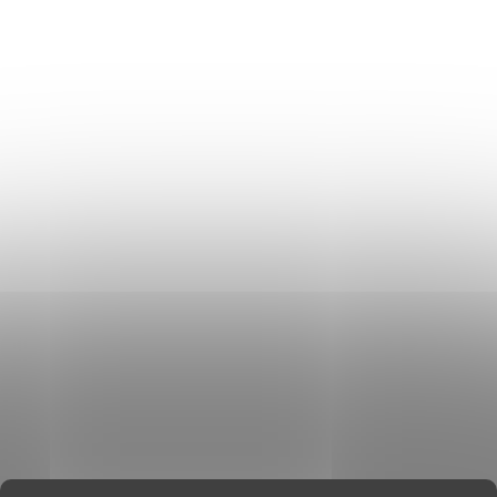
Szállítás és fizetés
Általános üzleti feltételek
Adatvédelmi irányelvek
Használati irányelvek a cookie-k használatához
DON LEMME
WEBÁRUHÁZ ÉRTÉKELÉSE
KAPCSOLAT
HOL VAGYUNK