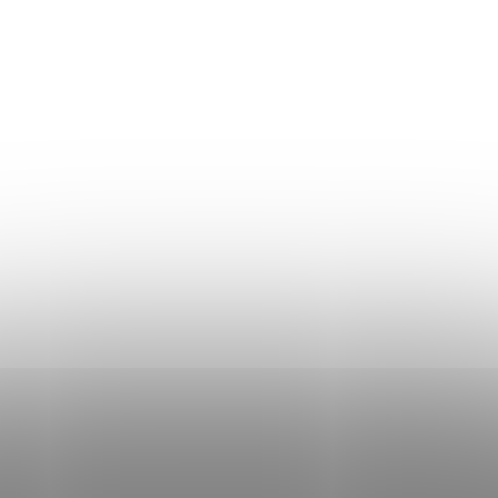
Áru visszaküldés
Mérettáblázat
Szállítás és fizetés
Általános üzleti feltételek
Adatvédelmi irányelvek
Használati irányelvek a cookie-k használatához
DON LEMME
WEBÁRUHÁZ ÉRTÉKELÉSE
KAPCSOLAT
HOL VAGYUNK