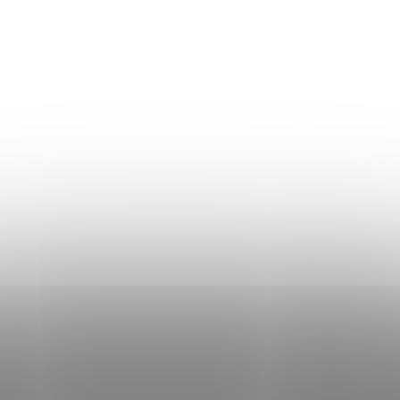
Mérettáblázat
Szállítás és fizetés
Általános üzleti feltételek
Adatvédelmi irányelvek
Használati irányelvek a cookie-k használatához
DON LEMME
WEBÁRUHÁZ ÉRTÉKELÉSE
KAPCSOLAT
HOL VAGYUNK