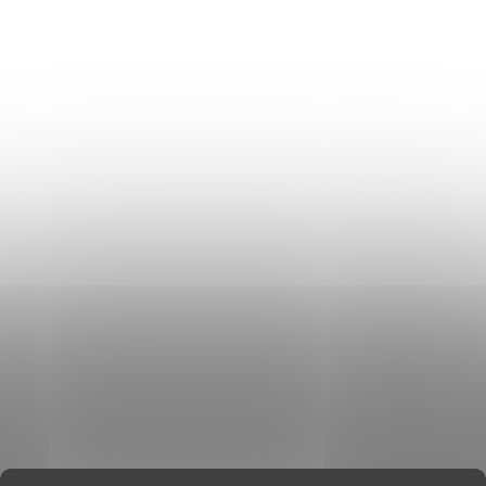
Szállítás és fizetés
Általános üzleti feltételek
Adatvédelmi irányelvek
Használati irányelvek a cookie-k használatához
DON LEMME
WEBÁRUHÁZ ÉRTÉKELÉSE
KAPCSOLAT
HOL VAGYUNK