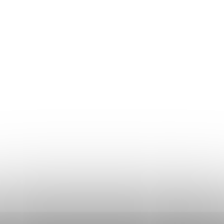
Információk
Áru visszaküldés
Mérettáblázat
Szállítás és fizetés
Általános üzleti feltételek
Adatvédelmi irányelvek
Használati irányelvek a cookie-k használatához
DON LEMME
WEBÁRUHÁZ ÉRTÉKELÉSE