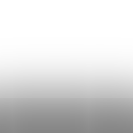
Áru visszaküldés
Mérettáblázat
Szállítás és fizetés
Általános üzleti feltételek
Adatvédelmi irányelvek
Használati irányelvek a cookie-k használatához
DON LEMME
WEBÁRUHÁZ ÉRTÉKELÉSE
KAPCSOLAT
HOL VAGYUNK