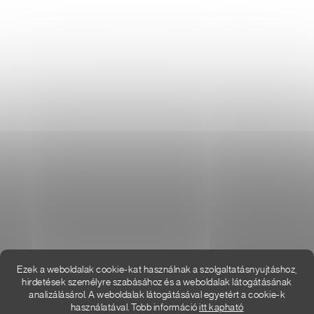
Használati irányelvek a cookie-k használatához
DON LEMME
WEBÁRUHÁZ ÉRTÉKELÉSE
KAPCSOLAT
HOL VAGYUNK
Ezek a weboldalak cookie-kat használnak a szolgaltatásnyujtáshoz,
hirdetések személyre szabásához és a weboldalak látogátásának
analizálásárol. A weboldalak látogátásával egyetért a cookie-k
használatával. Tobb információ
itt kapható